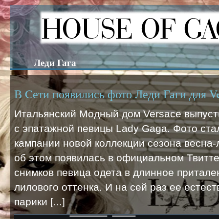
Леди Гага
В Cети появились фото Леди Гаги для V
Итальянский Модный дом Versace выпусти
с эпатажной певицы Lady Gaga. Фото ст
кампании новой коллекции сезона весна-
об этом появилась в официальном Твитте
снимков певица одета в длинное притале
лилового оттенка. И на сей раз ее естес
парики [...]