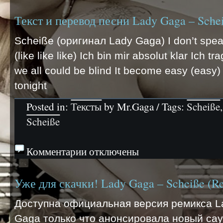
Текст и перевод песни Lady Gaga – Sche
Scheiße (оригинал Lady Gaga) I don’t speak
(like like like) Ich bin mir absolut klar Ich
we all could be blind It become easy (easy) o
tonight
Posted in:
Тексты
by Mr.Gaga / Tags:
Scheiße
Scheiße
Комментарии отключены
Уже для скачки! Lady Gaga – Scheiße (R
Доступна официальная версия ремикса L
Gaga только что анонсировала новый сау