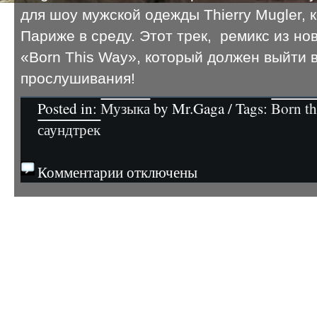
для шоу мужской одежды Thierry Mugler, 
Париже в среду. Этот трек, ремикс из но
«Born This Way», который должен выйти 
прослушивания!
Posted in:
Музыка
by Mr.Gaga / Tags:
Born th
саундтрек
Комментарии отключены