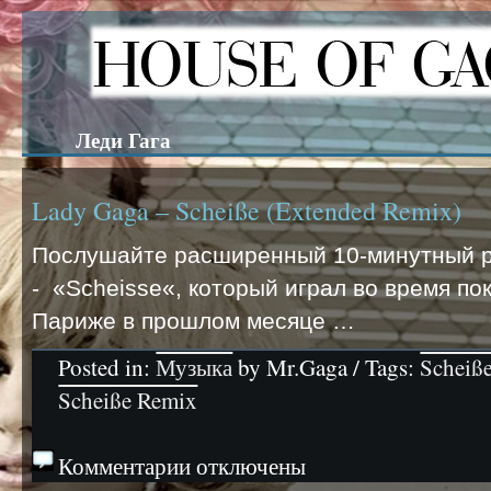
Леди Гага
Lady Gaga – Scheiße (Extended Remix)
Послушайте расширенный 10-минутный р
- «Scheisse«, который играл во время пок
Париже в прошлом месяце …
Posted in:
Музыка
by Mr.Gaga / Tags:
Scheiß
Scheiße Remix
Комментарии отключены