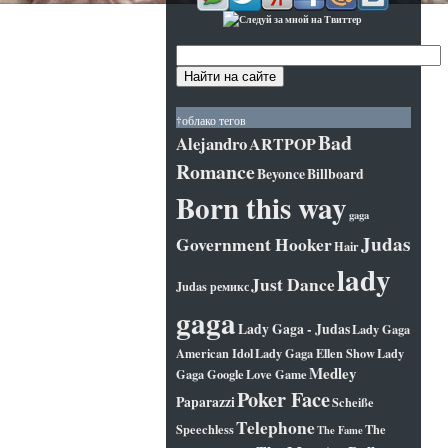
†облако тегов
Bad
Alejandro
ARTPOP
Romance
Beyonce
Billboard
Born this way
gaga
Judas
Government Hooker
Hair
lady
Just Dance
Judas ремикс
gaga
Lady Gaga - Judas
Lady Gaga
American Idol
Lady Gaga Ellen Show
Lady
Medley
Gaga Google
Love Game
Poker Face
Paparazzi
Scheiße
Telephone
Speechless
The
The Fame