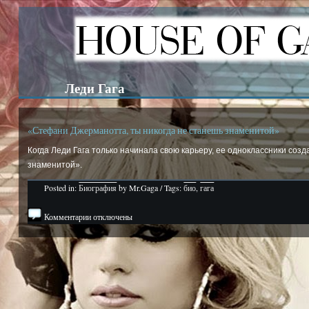
Леди Гага
«Стефани Джерманотта, ты никогда не станешь знаменитой»
Когда Леди Гага только начинала свою карьеру, ее одноклассники соз
знаменитой».
Posted in:
Биография
by Mr.Gaga / Tags:
био
,
гага
Комментарии отключены