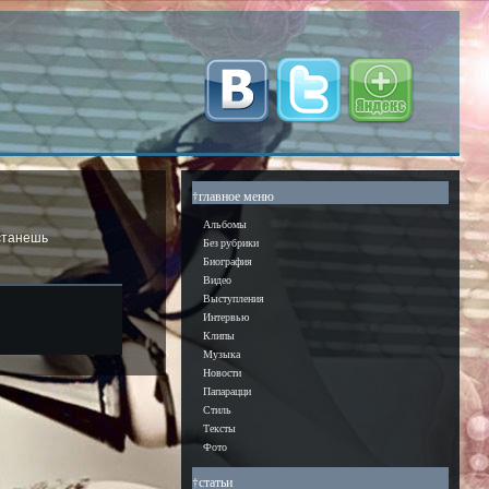
†главное меню
Альбомы
 станешь
Без рубрики
Биография
Видео
Выступления
Интервью
Клипы
Музыка
Новости
Папарацци
Стиль
Тексты
Фото
†статьи