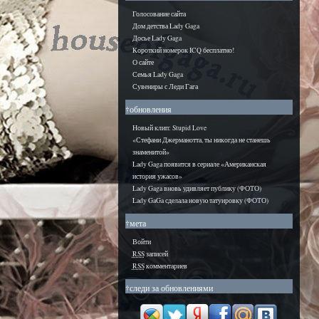
Голосование сайта
Дом детства Lady Gaga
Досье Lady Gaga
Короткий номерок ICQ бесплатно!
О сайте
Семья Lady Gaga
Сувениры с Леди Гага
†обновления
Новый клип: Stupid Love
«Стефани Джерманотта, ты никогда не станешь
знаменитой»
Lady Gaga появится в сериале «Американская
история ужасов»
Lady Gaga вновь удивляет публику (ФОТО)
Lady GaGa сделала новую татуировку (ФОТО)
†мета
Войти
RSS
записей
RSS
комментариев
†следи за обновлениями