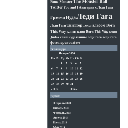
The Monster Ball
Fame Monster
Twitter
You and I
Аватарки с Леди Гага
Леди Гага
Иуда
Грэмми
Твиттер
альбом Born
Леди Гаги
Текст
клип
This Way
клип Born This Way
клип
Judas
клип иуда
клипы леди гага
леди гага
перевод
фото
фото
†календарь
Январь 2020
Пн
Вт
Ср
Чт
Пт
Сб
Вс
1
2
3
4
5
6
7
8
9
10
11
12
13
14
15
16
17
18
19
20
21
22
23
24
25
26
27
28
29
30
31
« Фев
Фев »
†архив
Февраль 2020
Январь 2020
Февраль 2015
Август 2014
Июнь 2014
Май 2014