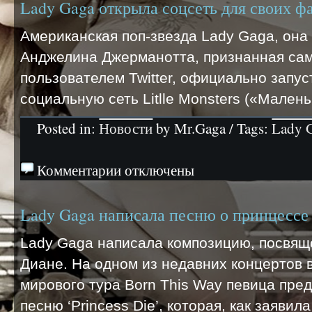
Lady Gaga открыла соцсеть для своих ф
Американская поп-звезда Lady Gaga, он
Анджелина Джерманотта, признанная са
пользователем Twitter, официально запус
социальную сеть Litlle Monsters («Малень
Posted in:
Новости
by Mr.Gaga / Tags:
Lady 
Комментарии отключены
Lady Gaga написала песню о принцессе
Lady Gaga написала композицию, посвящ
Диане. На одном из недавних концертов 
мирового тура Born This Way певица пр
песню ‘Princess Die’, которая, как заявил