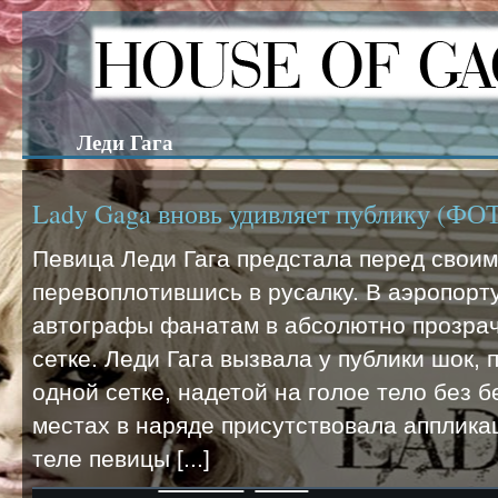
Леди Гага
Lady Gaga вновь удивляет публику (ФО
Певица Леди Гага предстала перед своим
перевоплотившись в русалку. В аэропорт
автографы фанатам в абсолютно прозра
сетке. Леди Гага вызвала у публики шок,
одной сетке, надетой на голое тело без 
местах в наряде присутствовала аппликац
теле певицы [...]