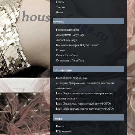
Стиль
Тексты
Фото
†статьи
Голосование сайта
Дом детства Lady Gaga
Досье Lady Gaga
Короткий номерок ICQ бесплатно!
О сайте
Семья Lady Gaga
Сувениры с Леди Гага
†обновления
Новый клип: Stupid Love
«Стефани Джерманотта, ты никогда не станешь
знаменитой»
Lady Gaga появится в сериале «Американская
история ужасов»
Lady Gaga вновь удивляет публику (ФОТО)
Lady GaGa сделала новую татуировку (ФОТО)
†мета
Войти
RSS
записей