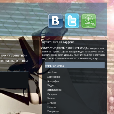
купить чит на варфейс
ХВАТИТ МЕДЛИТЬ, ДАВАЙ ИГРАТЬ! Для покупки чита
нажмите "купить". Далее выберите один из способов оплаты и
введите свой е-мейл адрес, вы получите полную инструкцию
ько на сцене, но и
по установке чита и лицензию, встроенную в лаунчер.
вое платье и цветы
†главное меню
Альбомы
Без рубрики
Биография
Видео
Выступления
Интервью
Клипы
Музыка
Новости
Папарацци