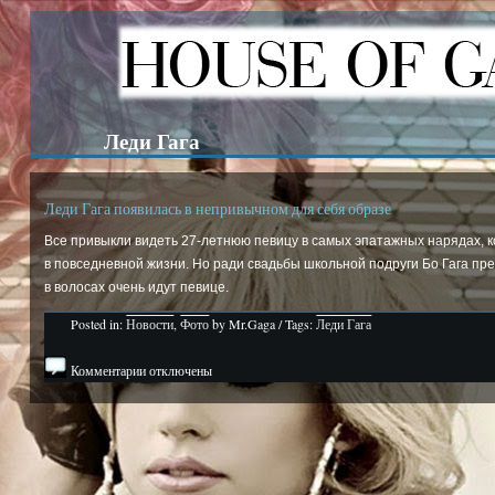
Леди Гага
Леди Гага появилась в непривычном для себя образе
Все привыкли видеть 27-летнюю певицу в самых эпатажных нарядах, ко
в повседневной жизни. Но ради свадьбы школьной подруги Бо Гага пр
в волосах очень идут певице.
Posted in:
Новости
,
Фото
by Mr.Gaga / Tags:
Леди Гага
Комментарии отключены