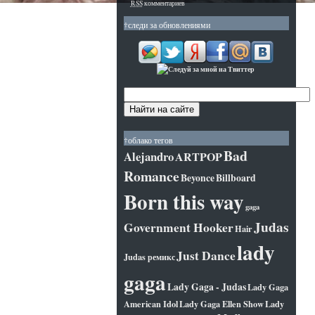
RSS
комментариев
†следи за обновлениями
†облако тегов
Bad
Alejandro
ARTPOP
Romance
Beyonce
Billboard
Born this way
gaga
Judas
Government Hooker
Hair
lady
Just Dance
Judas ремикс
gaga
Lady Gaga - Judas
Lady Gaga
American Idol
Lady Gaga Ellen Show
Lady