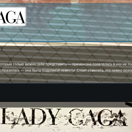
торые только можно себе представить — причем она появлялась в них не тол
еобразилась — она была подружкой невесты. Стоит отметить, что нежно-розо