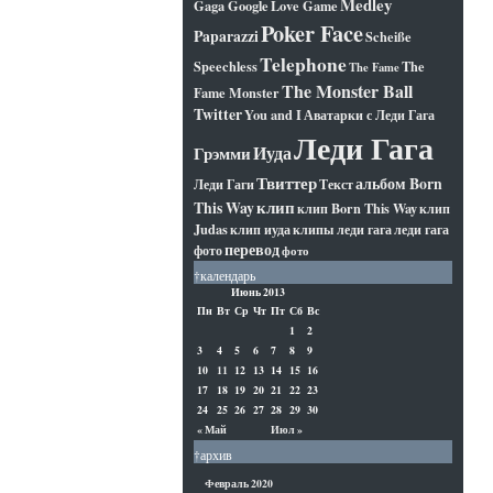
Medley
Gaga Google
Love Game
Poker Face
Paparazzi
Scheiße
Telephone
Speechless
The
The Fame
The Monster Ball
Fame Monster
Twitter
You and I
Аватарки с Леди Гага
Леди Гага
Иуда
Грэмми
Твиттер
альбом Born
Леди Гаги
Текст
клип
This Way
клип Born This Way
клип
Judas
клип иуда
клипы леди гага
леди гага
перевод
фото
фото
†календарь
Июнь 2013
Пн
Вт
Ср
Чт
Пт
Сб
Вс
1
2
3
4
5
6
7
8
9
10
11
12
13
14
15
16
17
18
19
20
21
22
23
24
25
26
27
28
29
30
« Май
Июл »
†архив
Февраль 2020