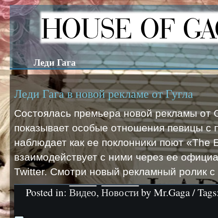
Леди Гага
Леди Гага в новой рекламе от Гугла
Состоялась премьера новой рекламы от Go
показывает особые отношения певицы с 
наблюдает как ее поклонники поют «The E
взаимодействует с ними через ее официа
Twitter. Смотри новый рекламный ролик с
Posted in:
Видео
,
Новости
by Mr.Gaga / Tags