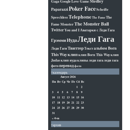
Medley
Gaga Google
Love Game
Poker Face
Paparazzi
Scheiße
Telephone
Speechless
The
The Fame
The Monster Ball
Fame Monster
Twitter
You and I
Аватарки с Леди Гага
Леди Гага
Иуда
Грэмми
Твиттер
альбом Born
Леди Гаги
Текст
клип
This Way
клип Born This Way
клип
Judas
клип иуда
клипы леди гага
леди гага
перевод
фото
фото
†календарь
Август 2026
Пн
Вт
Ср
Чт
Пт
Сб
Вс
1
2
3
4
5
6
7
8
9
10
11
12
13
14
15
16
17
18
19
20
21
22
23
24
25
26
27
28
29
30
31
« Фев
†архив