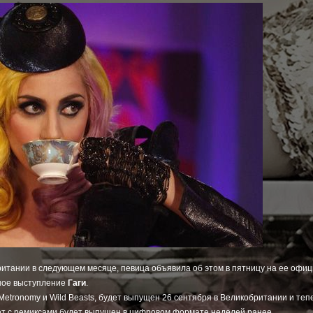
итании в следующем месяце, певица объявила об этом в пятницу на ее офиц
ьное выступление
Гаги
.
Metronomy и Wild Beasts, будет выпущен 26 сентября в Великобритании и теп
ет с ремиксами будет выпущен в цифровом формате неделей ранее.