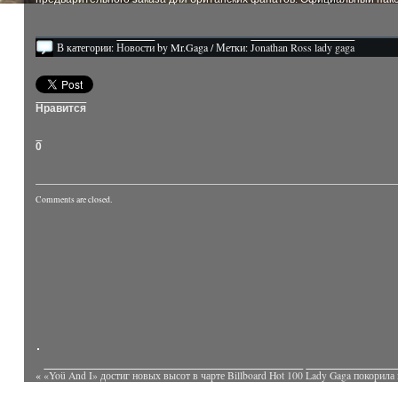
В категории:
Новости
by Mr.Gaga / Метки:
Jonathan Ross lady gaga
Нравится
0
Comments are closed.
«
«Yoü And I» достиг новых высот в чарте Billboard Hot 100
Lady Gaga покорила