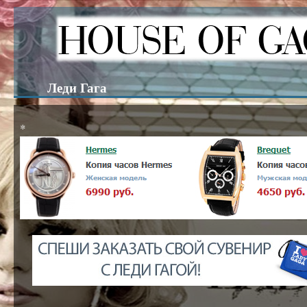
Леди Гага
*