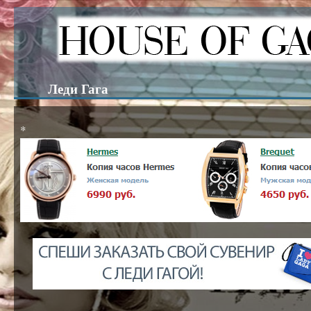
Леди Гага
*