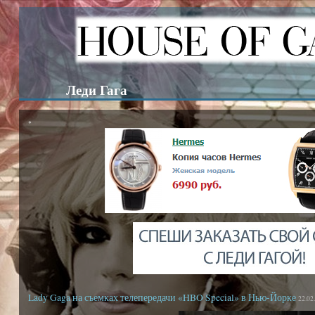
Леди Гага
*
Lady Gaga на съемках телепередачи «HBO Special» в Нью-Йорке
22.02