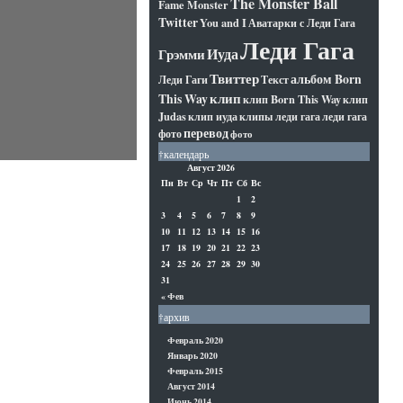
The Monster Ball
Fame Monster
Twitter
You and I
Аватарки с Леди Гага
Леди Гага
Иуда
Грэмми
Твиттер
альбом Born
Леди Гаги
Текст
клип
This Way
клип Born This Way
клип
Judas
клип иуда
клипы леди гага
леди гага
перевод
фото
фото
†календарь
Август 2026
Пн
Вт
Ср
Чт
Пт
Сб
Вс
1
2
3
4
5
6
7
8
9
10
11
12
13
14
15
16
17
18
19
20
21
22
23
24
25
26
27
28
29
30
31
« Фев
†архив
Февраль 2020
Январь 2020
Февраль 2015
Август 2014
Июнь 2014