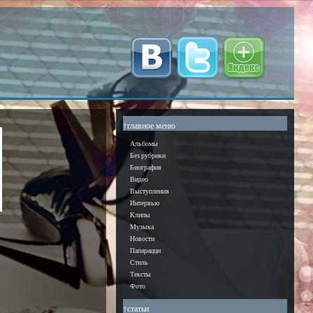
†главное меню
Альбомы
Без рубрики
Биография
Видео
Выступления
Интервью
Клипы
Музыка
Новости
Папарацци
Стиль
Тексты
Фото
†статьи