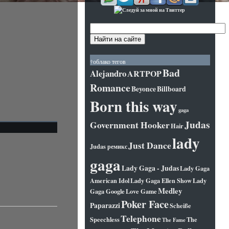
†облако тегов
Bad
Alejandro
ARTPOP
Romance
Beyonce
Billboard
Born this way
gaga
Judas
Government Hooker
Hair
lady
Just Dance
Judas ремикс
gaga
Lady Gaga - Judas
Lady Gaga
American Idol
Lady Gaga Ellen Show
Lady
Medley
Gaga Google
Love Game
Poker Face
Paparazzi
Scheiße
Telephone
Speechless
The
The Fame