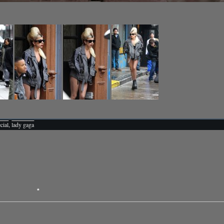
cial
,
lady gaga
*