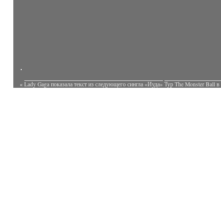
«
Lady Gaga показала текст из следующего сингла «Иуда»
Тур The Monster Ball 