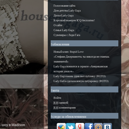
Голосование сайта
Дом детства Lady Gaga
Досье Lady Gaga
Короткий номерок ICQ бесплатно!
О сайте
Семья Lady Gaga
Сувениры с Леди Гага
†обновления
Новый клип: Stupid Love
«Стефани Джерманотта, ты никогда не станешь
знаменитой»
Lady Gaga появится в сериале «Американская
история ужасов»
Lady Gaga вновь удивляет публику (ФОТО)
Lady GaGa сделала новую татуировку (ФОТО)
†мета
Войти
RSS
записей
RSS
комментариев
†следи за обновлениями
 шоу в Madison