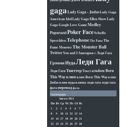
gaga
Lady Gaga - Judas
Lady Gaga
American Idol
Lady Gaga Ellen Show
Lady
Medley
Gaga Google
Love Game
Poker Face
Paparazzi
Scheiße
Telephone
Speechless
The
The Fame
The Monster Ball
Fame Monster
Twitter
You and I
Аватарки с Леди Гага
Леди Гага
Иуда
Грэмми
Твиттер
альбом Born
Леди Гаги
Текст
клип
This Way
клип Born This Way
клип
Judas
клип иуда
клипы леди гага
леди гага
перевод
фото
фото
†календарь
Август 2011
Пн
Вт
Ср
Чт
Пт
Сб
Вс
1
2
3
4
5
6
7
8
9
10
11
12
13
14
15
16
17
18
19
20
21
22
23
24
25
26
27
28