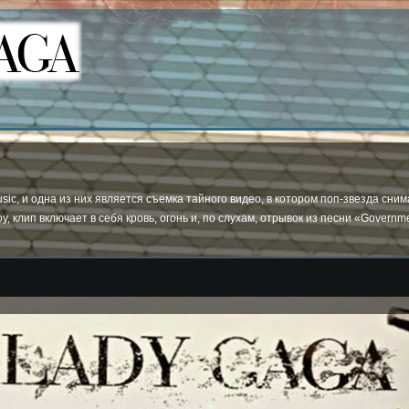
ic, и одна из них является съемка тайного видео, в котором поп-звезда сни
, клип включает в себя кровь, огонь и, по слухам, отрывок из песни «Governm