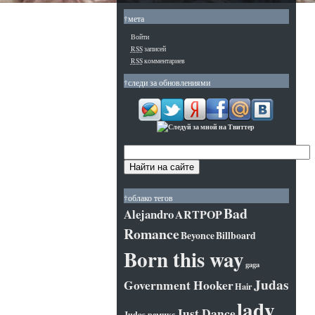
†мета
Войти
RSS
записей
RSS
комментариев
†следи за обновлениями
†облако тегов
Bad
Alejandro
ARTPOP
Romance
Beyonce
Billboard
Born this way
gaga
Judas
Government Hooker
Hair
lady
Just Dance
Judas ремикс