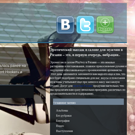
Эротический массаж в салоне для мужчин в
Рязани – это, в первую очередь, вибрации..
Эромассаж в салоне Playboy в Рязани — это нежные
малась ранее на
растирания и поглаживания, плавное прикосновение руками и
ощущение обволакивающего проникновения аромамасла.
ent Hooker» и
Этот день запомнится запомнится вам надолго еще и тем, что
все будет подобрано специально для вас: вкусы и пожелания
мужчины учитывают еще при записи в нашу массажную
студию. Досуг для
мужчин Рязани
продуман настолько, что
мы предлагаем вам сразу несколько программ, различных по
продолжительности и содержанию.
†главное меню
Альбомы
Без рубрики
Биография
Видео
Выступления