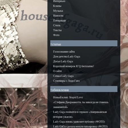
Интервью
Клипы
Музыка
Новости
Папарацци
Стиль
Тексты
Фото
†статьи
Голосование сайта
Дом детства Lady Gaga
Досье Lady Gaga
Короткий номерок ICQ бесплатно!
О сайте
Семья Lady Gaga
Сувениры с Леди Гага
†обновления
Новый клип: Stupid Love
«Стефани Джерманотта, ты никогда не станешь
знаменитой»
Lady Gaga появится в сериале «Американская
история ужасов»
Lady Gaga вновь удивляет публику (ФОТО)
Lady GaGa сделала новую татуировку (ФОТО)