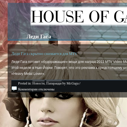
Леди Гага
Леди Гага скрытно снимается для MTV
Леди Гага готовит «будоражащие» вещи для наград 2011 MTV Video Mus
этой неделе в Нью-Йорке. Говорят, что это реклама к предстоящему шоу
«Heavy Metal Lover«.
Posted in:
Новости
,
Папарацци
by Mr.Gaga /
Комментарии отключены