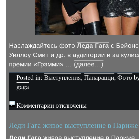
Наслаждайтесь фото
Леда Гага
с Бейонс
Уиллоу Смит и др. в аудитории и за кули
премии «Грэмми» …
(далее…)
Posted in:
Выступления
,
Папарацци
,
Фото
by
gaga
Комментарии отключены
Леди Гага живое выступление в Париже
Леди Гага
живое выступление в Париже