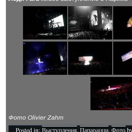
Фото Olivier Zahm
Posted in:
Выступления
,
Папарацци
,
Фото
by