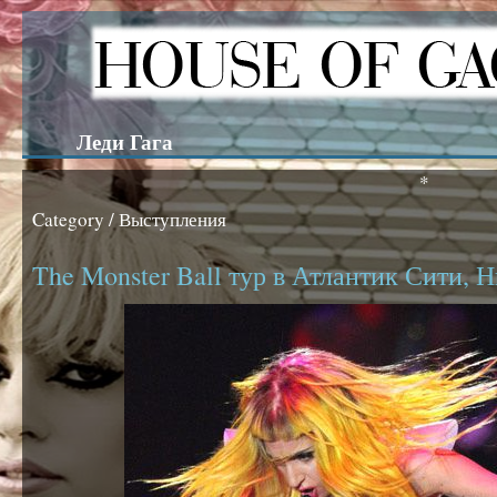
Леди Гага
*
Category / Выступления
The Monster Ball тур в Атлантик Сити,