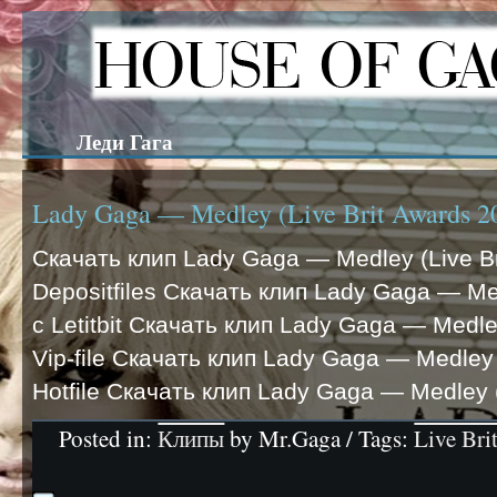
Леди Гага
Lady Gaga — Medley (Live Brit Awards 2
Скачать клип Lady Gaga — Medley (Live Br
Depositfiles Скачать клип Lady Gaga — Med
с Letitbit Скачать клип Lady Gaga — Medley
Vip-file Скачать клип Lady Gaga — Medley 
Hotfile Скачать клип Lady Gaga — Medley (L
Posted in:
Клипы
by Mr.Gaga / Tags:
Live Bri