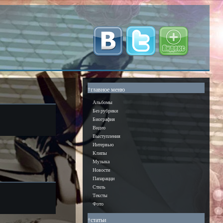
†главное меню
Альбомы
Без рубрики
Биография
Видео
Выступления
Интервью
Клипы
Музыка
Новости
Папарацци
Стиль
Тексты
Фото
†статьи