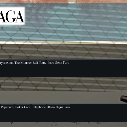
тупления
,
The Monster Ball Tour
,
Фото Леди Гага
,
Paparazzi
,
Poker Face
,
Telephone
,
Фото Леди Гага