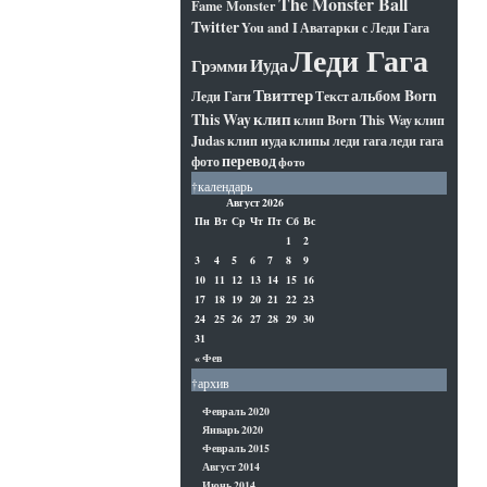
The Monster Ball
Fame Monster
Twitter
You and I
Аватарки с Леди Гага
Леди Гага
Иуда
Грэмми
Твиттер
альбом Born
Леди Гаги
Текст
клип
This Way
клип Born This Way
клип
Judas
клип иуда
клипы леди гага
леди гага
перевод
фото
фото
†календарь
Август 2026
Пн
Вт
Ср
Чт
Пт
Сб
Вс
1
2
3
4
5
6
7
8
9
10
11
12
13
14
15
16
17
18
19
20
21
22
23
24
25
26
27
28
29
30
31
« Фев
†архив
Февраль 2020
Январь 2020
Февраль 2015
Август 2014
Июнь 2014