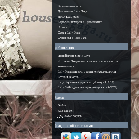
Голосование сайта
Дом детства Lady Gaga
Досье Lady Gaga
Короткий номерок ICQ бесплатно!
О сайте
Семья Lady Gaga
Сувениры с Леди Гага
†обновления
Новый клип: Stupid Love
«Стефани Джерманотта, ты никогда не станешь
знаменитой»
Lady Gaga появится в сериале «Американская
история ужасов»
Lady Gaga вновь удивляет публику (ФОТО)
Lady GaGa сделала новую татуировку (ФОТО)
†мета
Войти
RSS
записей
RSS
комментариев
†следи за обновлениями