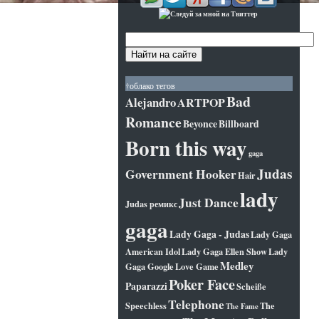
†облако тегов
Bad
Alejandro
ARTPOP
Romance
Beyonce
Billboard
Born this way
gaga
Judas
Government Hooker
Hair
lady
Just Dance
Judas ремикс
gaga
Lady Gaga - Judas
Lady Gaga
American Idol
Lady Gaga Ellen Show
Lady
Medley
Gaga Google
Love Game
Poker Face
Paparazzi
Scheiße
Telephone
Speechless
The
The Fame