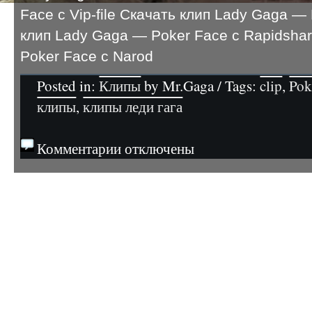
Face с Vip-file Скачать клип Lady Gaga — 
клип Lady Gaga — Poker Face с Rapidsha
Poker Face с Narod
Posted in:
Клипы
by Mr.Gaga / Tags:
clip
,
Pok
клипы
,
клипы леди гага
Комментарии отключены