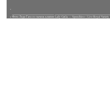
«
Фото Леди Гага со съемок клипов
Lady GaGa — Speechless ( Live Royal Variety