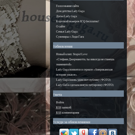
Голосование сайта
Дом детства Lady Gaga
Досье Lady Gaga
Короткий номерок ICQ бесплатно!
О сайте
Семья Lady Gaga
Сувениры с Леди Гага
†обновления
Новый клип: Stupid Love
«Стефани Джерманотта, ты никогда не станешь
знаменитой»
Lady Gaga появится в сериале «Американская
история ужасов»
Lady Gaga вновь удивляет публику (ФОТО)
Lady GaGa сделала новую татуировку (ФОТО)
†мета
Войти
RSS
записей
RSS
комментариев
†следи за обновлениями