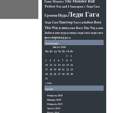
The Monster Ball
Fame Monster
Twitter
You and I
Аватарки с Леди Гага
Леди Гага
Иуда
Грэмми
Твиттер
альбом Born
Леди Гаги
Текст
клип
This Way
клип Born This Way
клип
Judas
клип иуда
клипы леди гага
леди гага
перевод
фото
фото
†календарь
Август 2026
Пн
Вт
Ср
Чт
Пт
Сб
Вс
1
2
3
4
5
6
7
8
9
10
11
12
13
14
15
16
17
18
19
20
21
22
23
24
25
26
27
28
29
30
31
« Фев
†архив
Февраль 2020
Январь 2020
Февраль 2015
Август 2014
Июнь 2014