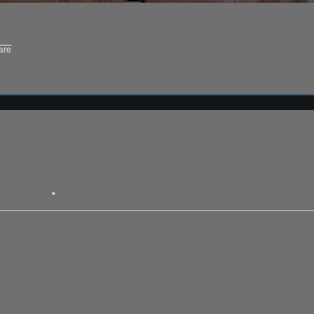
are
*