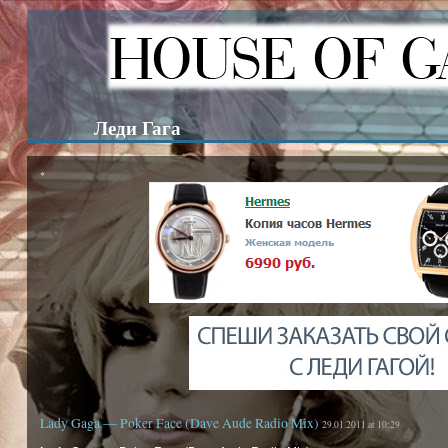
Леди Гага
*
Lady Gaga — Poker Face (Dave Aude Radio Mix)
29.01.2011 at 10:29