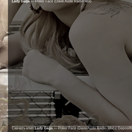
Lady Gaga
— Poker Face (Dave Aude Radio Mix)
Скачать клип
Lady Gaga
— Poker Face (Dave Aude Radio Mix) с Depositfi