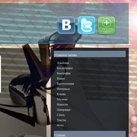
†главное меню
Альбомы
Без рубрики
Биография
Видео
Выступления
Интервью
Клипы
Музыка
Новости
Папарацци
Стиль
Тексты
Фото
†статьи