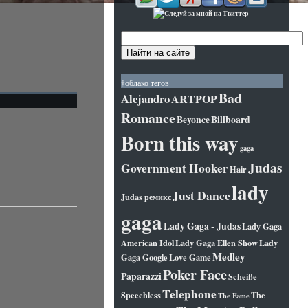
†облако тегов
Bad
Alejandro
ARTPOP
Romance
Beyonce
Billboard
Born this way
gaga
Judas
Government Hooker
Hair
lady
Just Dance
Judas ремикс
gaga
Lady Gaga - Judas
Lady Gaga
American Idol
Lady Gaga Ellen Show
Lady
Medley
Gaga Google
Love Game
Poker Face
Paparazzi
Scheiße
Telephone
Speechless
The
The Fame