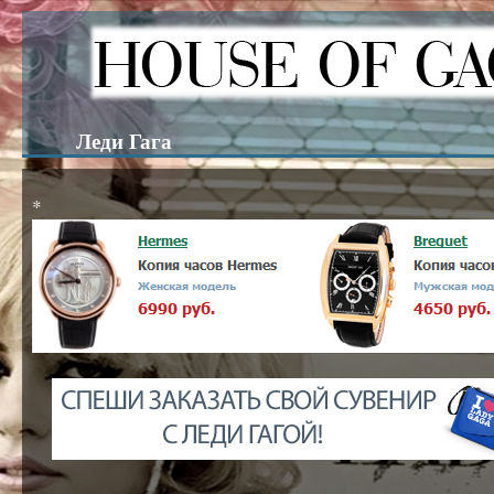
Леди Гага
*