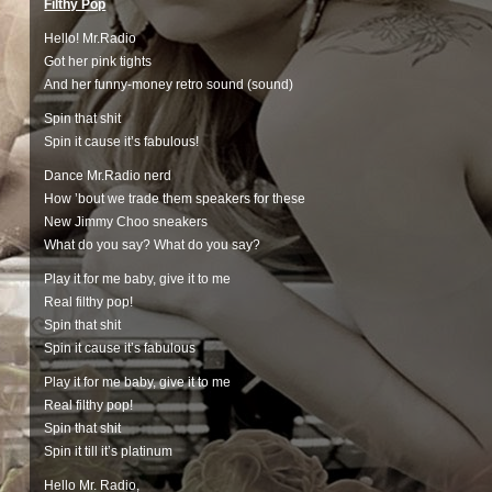
Filthy Pop
Hello! Mr.Radio
Got her pink tights
And her funny-money retro sound (sound)
Spin that shit
Spin it cause it’s fabulous!
Dance Mr.Radio nerd
How ’bout we trade them speakers for these
New Jimmy Choo sneakers
What do you say? What do you say?
Play it for me baby, give it to me
Real filthy pop!
Spin that shit
Spin it cause it’s fabulous
Play it for me baby, give it to me
Real filthy pop!
Spin that shit
Spin it till it’s platinum
Hello Mr. Radio,