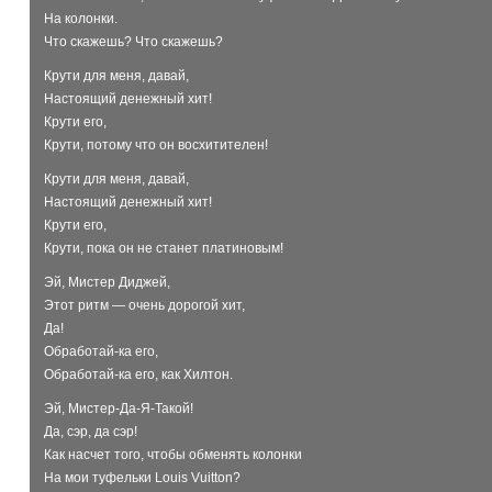
На колонки.
Что скажешь? Что скажешь?
Крути для меня, давай,
Настоящий денежный хит!
Крути его,
Крути, потому что он восхитителен!
Крути для меня, давай,
Настоящий денежный хит!
Крути его,
Крути, пока он не станет платиновым!
Эй, Мистер Диджей,
Этот ритм — очень дорогой хит,
Да!
Обработай-ка его,
Обработай-ка его, как Хилтон.
Эй, Мистер-Да-Я-Такой!
Да, сэр, да сэр!
Как насчет того, чтобы обменять колонки
На мои туфельки Louis Vuitton?