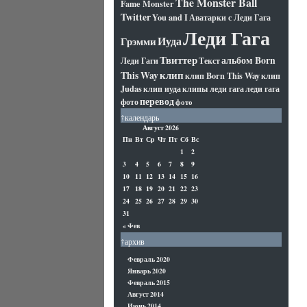
The Monster Ball
Fame Monster
Twitter
You and I
Аватарки с Леди Гага
Леди Гага
Иуда
Грэмми
Твиттер
альбом Born
Леди Гаги
Текст
клип
This Way
клип Born This Way
клип
Judas
клип иуда
клипы леди гага
леди гага
перевод
фото
фото
†календарь
Август 2026
Пн
Вт
Ср
Чт
Пт
Сб
Вс
1
2
3
4
5
6
7
8
9
10
11
12
13
14
15
16
17
18
19
20
21
22
23
24
25
26
27
28
29
30
31
« Фев
†архив
Февраль 2020
Январь 2020
Февраль 2015
Август 2014
Июнь 2014