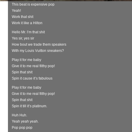
This beat is expensive pop
Yeah!
Work that shit
Work it like a Hilton
Hello Mr. I’m that shit
Yes sir, yes sir
How bout we trade them speakers
With my Louis Vuitton sneakers?
Play it for me baby
Give it to me real filthy pop!
Spin that shit
Spin it cause it’s fabulous
Play it for me baby
Give it to me real filthy pop!
Spin that shit
Spin it till it’s platinum.
Huh Huh.
Yeah yeah yeah.
Pop pop pop