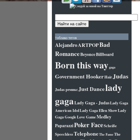
†облако тегов
Bad
Alejandro
ARTPOP
Romance
Beyonce
Billboard
Born this way
gaga
Judas
Government Hooker
Hair
lady
Just Dance
Judas ремикс
gaga
Lady Gaga - Judas
Lady Gaga
American Idol
Lady Gaga Ellen Show
Lady
Medley
Gaga Google
Love Game
Poker Face
Paparazzi
Scheiße
Telephone
Speechless
The
The Fame