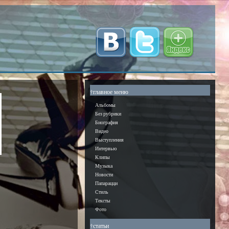
†главное меню
Альбомы
Без рубрики
Биография
Видео
Выступления
Интервью
Клипы
Музыка
Новости
Папарацци
Стиль
Тексты
Фото
†статьи