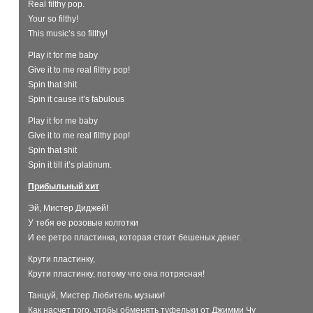
Real filthy pop.
Your so filthy!
This music’s so filthy!
Play it for me baby
Give it to me real filthy pop!
Spin that shit
Spin it cause it’s fabulous
Play it for me baby
Give it to me real filthy pop!
Spin that shit
Spin it till it’s platinum.
Прибыльный хит
Эй, Мистер Диджей!
У тебя ее розовые колготки
И ее ретро пластинка, которая стоит бешеных денег.
Крути пластинку,
Крути пластинку, потому что она потрясная!
Танцуй, Мистер Любитель музыки!
Как насчет того, чтобы обменять туфельки от Джимми Чу