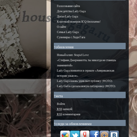
Голосование сайта
Дом детства Lady Gaga
Досье Lady Gaga
Короткий номерок ICQ бесплатно!
О сайте
Семья Lady Gaga
Сувениры с Леди Гага
†обновления
Новый клип: Stupid Love
«Стефани Джерманотта, ты никогда не станешь
знаменитой»
Lady Gaga появится в сериале «Американская
история ужасов»
Lady Gaga вновь удивляет публику (ФОТО)
Lady GaGa сделала новую татуировку (ФОТО)
†мета
Войти
RSS
записей
RSS
комментариев
†следи за обновлениями