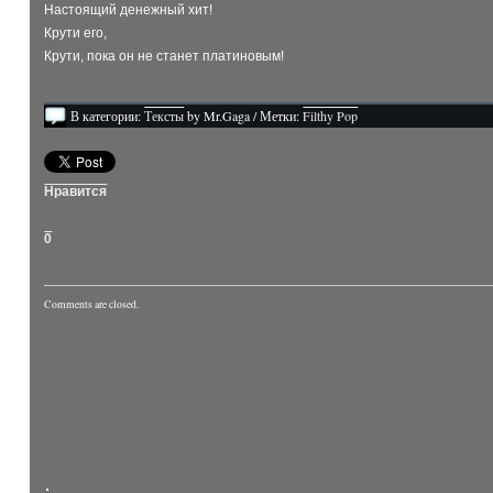
Настоящий денежный хит!
Крути его,
Крути, пока он не станет платиновым!
В категории:
Тексты
by Mr.Gaga / Метки:
Filthy Pop
Нравится
0
Comments are closed.