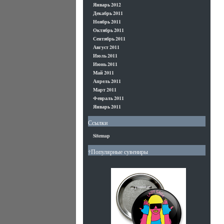
Январь 2012
Декабрь 2011
Ноябрь 2011
Октябрь 2011
Сентябрь 2011
Август 2011
Июль 2011
Июнь 2011
Май 2011
Апрель 2011
Март 2011
Февраль 2011
Январь 2011
Ссылки
Sitemap
†Популярные сувениры