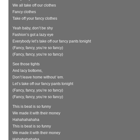
We all take off our clothes
Fancy clothes
Take off your fancy clothes
Yeah baby, don’t be shy
Fashion’s got a lazy eye
Everybody let’s take off our fancy pants tonight
(Fancy, fancy, you’re so fancy)
(Fancy, fancy, you’re so fancy)
See those tights
And lacy bottoms,
Don’t leave home without ‘em.
Let’s take off our fancy pants tonight
(Fancy, fancy, you’re so fancy)
(Fancy, fancy, you’re so fancy)
This is beat is so funny
We made it with their money
Hahahahahaha
This is beat is so funny
We made it with their money
Hahahahahaha