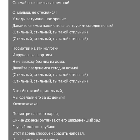
Снимай свои стильные шмотки!
О, малыш, не стесняйся!
У моды затуманенное зрение.
Давайте снимем наши стильные трусики сегодня ночью!
(Стильный, стильный, ты такой стильный)
(Стильный, стильный, ты такой стильный)
Посмотри на эти колготки
И кружевные шортики -
Я не выхожу без них из дома.
Давайте разденемся сегодня ночью!
(Стильный, стильный, ты такой стильный)
(Стильный, стильный, ты такой стильный)
Этот бит такой прикольный,
Мы сделали его за их деньги!
Хахахахахаха!
Посмотри на этого парня,
Синие джинсы обтягивают его шикарнейший зад!
Глупый малыш, грубиян.
Этот парень способен сразить наповал,
И девочке есть что терять.