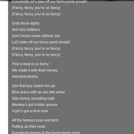
Everybody let’s take off our fancy pants tonight
(Fancy, fancy, you’re so fancy)
(Fancy, fancy, you’re so fancy)
Grab those tights
And lacy bottoms,
Don’t leave home without ‘em.
Let’s take off our fancy pants tonight
(Fancy, fancy, you’re so fancy)
(Fancy, fancy, you’re so fancy)
This is beat is so funny
We made it with their money
Hahahahahaha
See that boy, watch him go
Blue jeans with an ass like whoa
Silly sonny, sounding rude
Monkey’s got a killer groove
A girl’s got a lot to lose
All the famous boys and girls
Putting up their nose
Everybody knows in the boom boom room