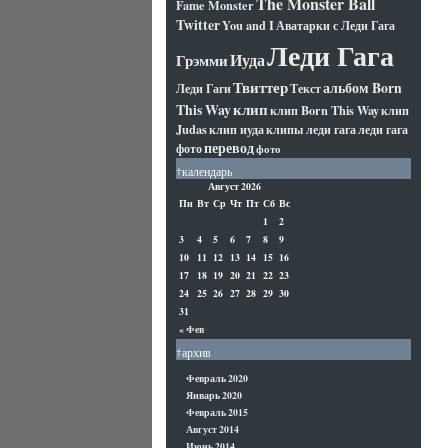
The Monster Ball
Fame Monster
Twitter
You and I
Аватарки с Леди Гага
Леди Гага
Иуда
Грэмми
Твиттер
альбом Born
Леди Гаги
Текст
клип
This Way
клип Born This Way
клип
Judas
клип иуда
клипы леди гага
леди гага
перевод
фото
фото
†календарь
Август 2026
Пн
Вт
Ср
Чт
Пт
Сб
Вс
1
2
3
4
5
6
7
8
9
10
11
12
13
14
15
16
17
18
19
20
21
22
23
24
25
26
27
28
29
30
31
« Фев
†архив
Февраль 2020
Январь 2020
Февраль 2015
Август 2014
Июнь 2014