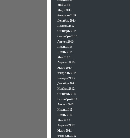
Май 2014
Март 2014
Февраль 2014
Декабрь 2013
Ноябрь 2013
Октябрь 2013
Сентябрь 2013
Август 2013
Июль 2013
Июнь 2013
Май 2013
Апрель 2013
Март 2013
Февраль 2013
Январь 2013
Декабрь 2012
Ноябрь 2012
Октябрь 2012
Сентябрь 2012
Август 2012
Июль 2012
Июнь 2012
Май 2012
Апрель 2012
Март 2012
Февраль 2012