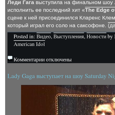
Леди Гага
выступила на финальном шоу A
исполнить ее последний хит «
The Edge o
сцене к ней присоединился Кларенс Клемо
который играл его соло на саксофоне.
(д
Posted in:
Видео
,
Выступления
,
Новости
by 
American Idol
Комментарии отключены
Lady Gaga выступает на шоу Saturday Ni