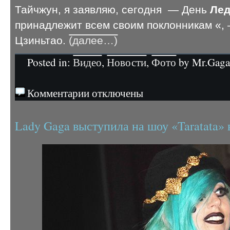
Тайчжун, я заявляю, сегодня — День
Лед
принадлежит всем своим поклонникам «,
Цзиньтао.
(далее…)
Posted in:
Видео
,
Новости
,
Фото
by Mr.Gaga 
Комментарии отключены
Lady Gaga выступила на шоу «Taratata»