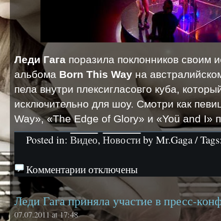
Леди Гага
поразила поклонников своим и
альбома
Born This Way
на австралийском 
пела внутри плексигласовго куба, которы
исключительно для шоу. Смотри как певиц
Way», «The Edge of Glory» и «Yoü and I»
Posted in:
Видео
,
Новости
by Mr.Gaga / Tags
Комментарии отключены
Леди Гага приняла участие в пресс-кон
07.07.2011 at 17:48