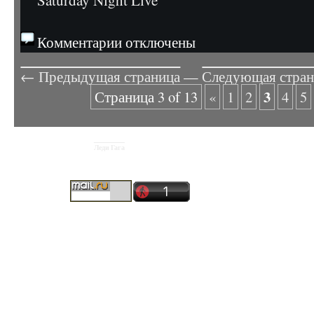
Saturday Night Live
Комментарии отключены
← Предыдущая страница
—
Следующая стра
3
Страница 3 of 13
«
1
2
4
5
Леди Гага
Copyright © 2026
Рускоязычный фан-сайт Lady Gaga