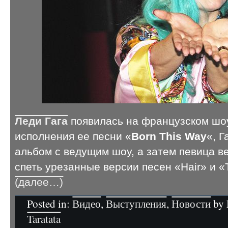
Леди Гага
появилась на французском шоу
исполнения ее песни «
Born This Way
«, 
альбом с ведущим шоу, а затем певица в
спеть урезанные версии песен «Hair» и «T
(далее…)
Posted in:
Видео
,
Выступления
,
Новости
by 
Taratata