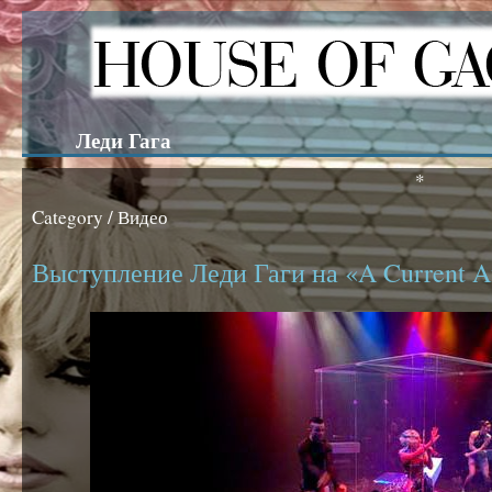
Леди Гага
*
Category / Видео
Выступление Леди Гаги на «A Current Af