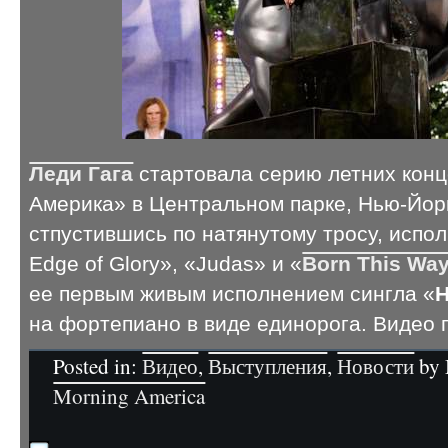
Леди Гага
стартовала серию летних конц
Америка» в Центральном парке, Нью-Йорк
стпустившись по натянутому тросу, испо
Edge of Glory», «Judas» и «
Born This Wa
ее первым живым исполнением сингла «
H
на фортепиано в виде единорога. Видео
Posted in:
Видео
,
Выступления
,
Новости
by 
Morning America